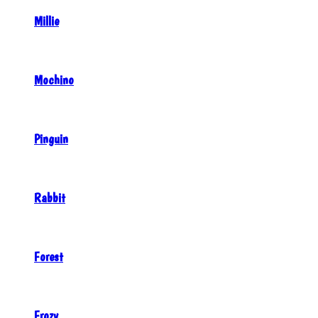
Millie
Mochino
Pinguin
Rabbit
Forest
Frozy