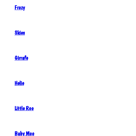
Frozy
Skies
Girrafe
Helie
Little Roo
Baby Moo