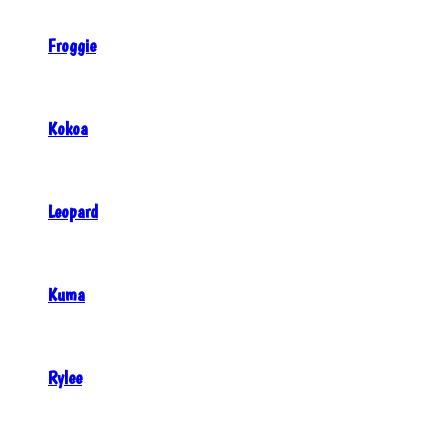
Froggie
Kokoa
Leopard
Kuma
Rylee