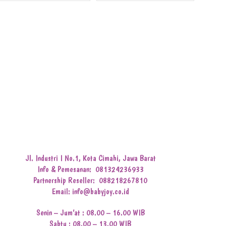
Jl. Industri I No.1, Kota Cimahi, Jawa Barat
Info & Pemesanan:
081324236933
Partnership Reseller:
088218267810
Email: info@babyjoy.co.id
Senin – Jum’at : 08.00 – 16.00 WIB
Sabtu : 08.00 – 13.00 WIB