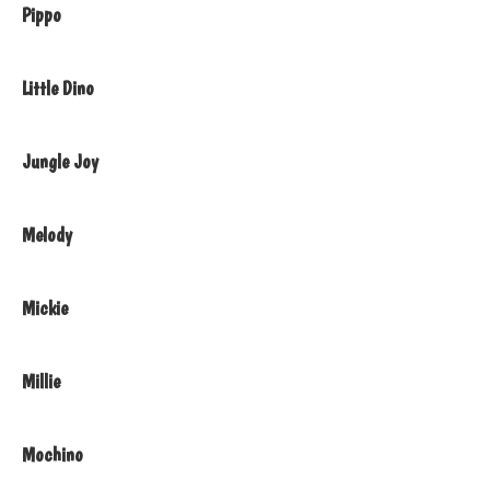
Pippo
Little Dino
Jungle Joy
Melody
Mickie
Millie
Mochino