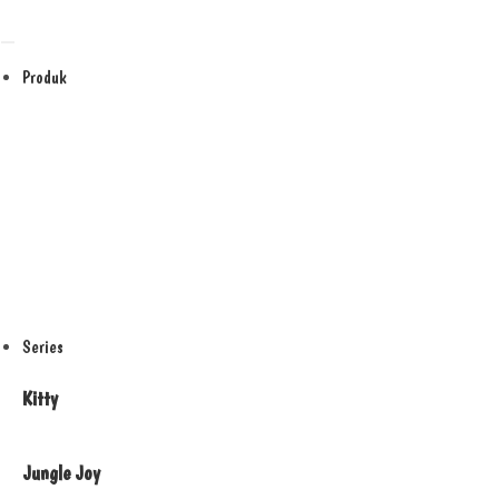
Skip
to
content
Produk
Series
Kitty
Jungle Joy