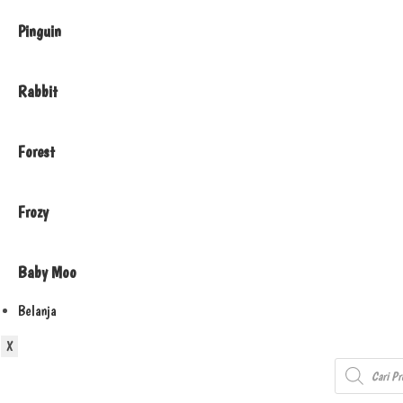
Pinguin
Rabbit
Forest
Frozy
Baby Moo
Belanja
X
Products
search