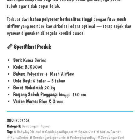
tubuh agar tidak cepat lelah.
Terbuat dari
bahan polyester berkualitas tinggi
dengan fitur
mesh
airflow
yang memberikan sirkulasi udara optimal — tetap sejuk dan
nyaman digunakan di segala kondisi cuaca.
📏
Spesifikasi Produk
Seri:
Kuma Series
Kode:
BJG3098
Bahan:
Polyester + Mesh Airflow
Usia Bayi:
6 bulan – 3 tahun
Berat Maksimal:
20 kg
Panjang Sabuk Pinggang:
hingga 150 cm
Varian Warna:
Blue & Green
SKU:
BJG3098
Kategori:
Gendongan Hipseat
Tag:
#BabyJoyOfficial #GendonganHipseat #Hipseat7in1 #AirflowCarrier
#KumaSeries #GendonganErgonomis #PerlengkapanBayi #GendonganBayi