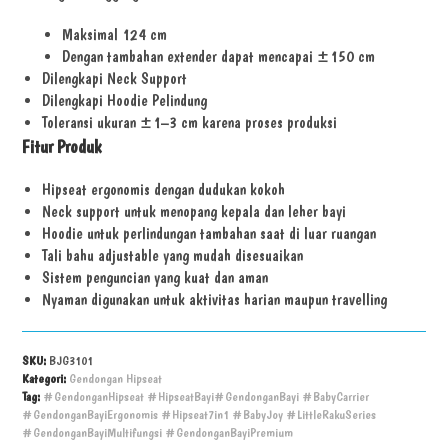
Maksimal 124 cm
Dengan tambahan extender dapat mencapai ±150 cm
Dilengkapi Neck Support
Dilengkapi Hoodie Pelindung
Toleransi ukuran ±1–3 cm karena proses produksi
Fitur Produk
Hipseat ergonomis dengan dudukan kokoh
Neck support untuk menopang kepala dan leher bayi
Hoodie untuk perlindungan tambahan saat di luar ruangan
Tali bahu adjustable yang mudah disesuaikan
Sistem penguncian yang kuat dan aman
Nyaman digunakan untuk aktivitas harian maupun travelling
SKU:
BJG3101
Kategori:
Gendongan Hipseat
Tag:
#GendonganHipseat #HipseatBayi#GendonganBayi #BabyCarrier
#GendonganBayiErgonomis #Hipseat7in1 #BabyJoy #LittleRakuSeries
#GendonganBayiMultifungsi #GendonganBayiPremium