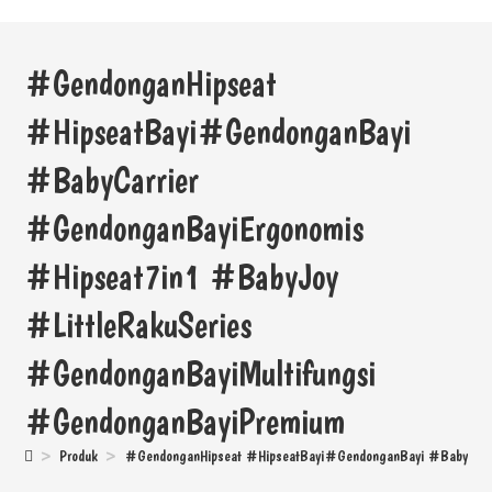
#GendonganHipseat
#HipseatBayi#GendonganBayi
#BabyCarrier
#GendonganBayiErgonomis
#Hipseat7in1 #BabyJoy
#LittleRakuSeries
#GendonganBayiMultifungsi
#GendonganBayiPremium
>
Produk
>
#GendonganHipseat #HipseatBayi#GendonganBayi #BabyCarri