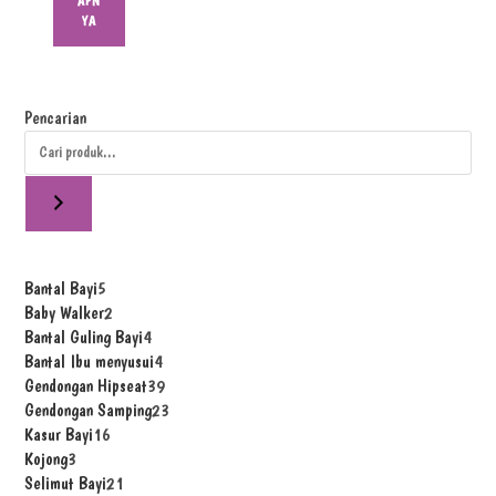
APN
YA
Pencarian
Bantal Bayi
5
Baby Walker
2
Bantal Guling Bayi
4
Bantal Ibu menyusui
4
Gendongan Hipseat
39
Gendongan Samping
23
Kasur Bayi
16
Kojong
3
Selimut Bayi
21