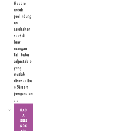
Hoodie
untuk
perlindung
an
tambahan
saat di
luar
ruangan
Tali bahu
adjustable
yang
mudah
disesuaika
n Sistem
penguncian
…
BAC
A
SELE
NGK