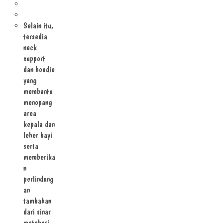
7 In 1 Little
Raku Series
Selain itu,
tersedia
neck
support
dan hoodie
yang
membantu
menopang
area
kepala dan
leher bayi
serta
memberika
n
perlindung
an
tambahan
dari sinar
matahari