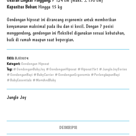
Ukuran Lingkar Pinggang:
P 124 cm (maks. ±150 cm)
Kapasitas Beban:
Hingga 15 kg
Gendongan hipseat ini dirancang ergonomis untuk memberikan
kenyamanan maksimal pada ibu dan si kecil. Dengan 7 posisi
menggendong, gendongan ini fleksibel digunakan sesuai kebutuhan,
baik di rumah maupun saat bepergian.
SKU:
BJG3074
Kategori:
Gendongan Hipseat
Tag:
#GendonganBabyJoy #GendonganHipseat #Hipseat7In1 #JungleJoySeries
#GendonganBayi #BabyCarrier #GendonganErgonomis #PerlengkapanBayi
#BabyEssentials #MomAndBaby
Jungle Joy
DESKRIPSI