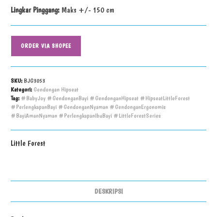
Lingkar Pinggang:
Maks +/- 150 cm
ORDER VIA SHOPEE
SKU:
BJG3053
Kategori:
Gendongan Hipseat
Tag:
#BabyJoy #GendonganBayi #GendonganHipseat #HipseatLittleForest
#PerlengkapanBayi #GendonganNyaman #GendonganErgonomis
#BayiAmanNyaman #PerlengkapanIbuBayi #LittleForestSeries
Little Forest
DESKRIPSI