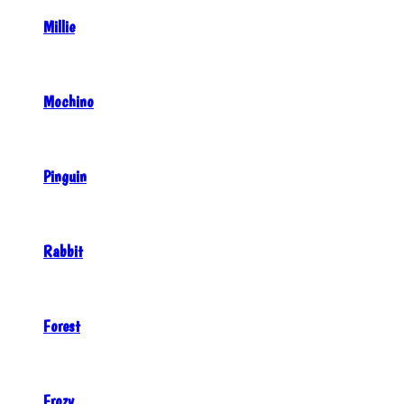
Millie
Mochino
Pinguin
Rabbit
Forest
Frozy