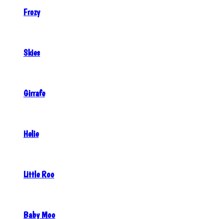
Frozy
Skies
Girrafe
Helie
Little Roo
Baby Moo