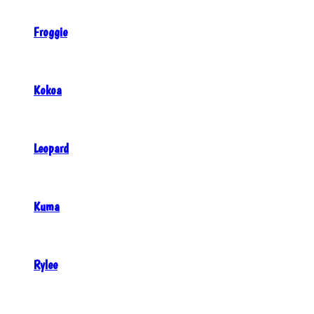
Froggie
Kokoa
Leopard
Kuma
Rylee