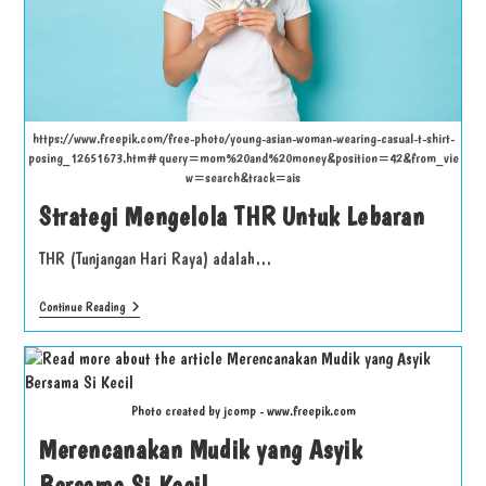
https://www.freepik.com/free-photo/young-asian-woman-wearing-casual-t-shirt-
posing_12651673.htm#query=mom%20and%20money&position=42&from_vie
w=search&track=ais
Strategi Mengelola THR Untuk Lebaran
THR (Tunjangan Hari Raya) adalah…
Continue Reading
Photo created by jcomp - www.freepik.com
Merencanakan Mudik yang Asyik
Bersama Si Kecil