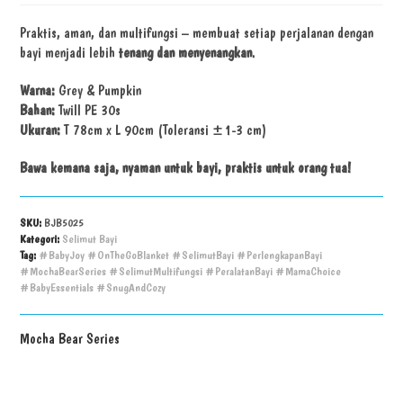
Praktis, aman, dan multifungsi – membuat setiap perjalanan dengan
bayi menjadi lebih
tenang dan menyenangkan
.
Warna:
Grey & Pumpkin
Bahan:
Twill PE 30s
Ukuran:
T 78cm x L 90cm (Toleransi ±1-3 cm)
Bawa kemana saja, nyaman untuk bayi, praktis untuk orang tua!
SKU:
BJB5025
Kategori:
Selimut Bayi
Tag:
#BabyJoy #OnTheGoBlanket #SelimutBayi #PerlengkapanBayi
#MochaBearSeries #SelimutMultifungsi #PeralatanBayi #MamaChoice
#BabyEssentials #SnugAndCozy
Mocha Bear Series