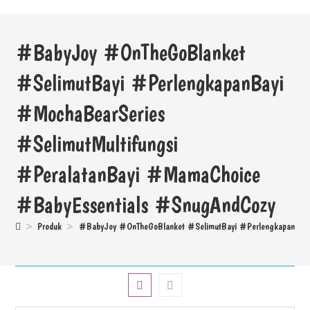
#BabyJoy #OnTheGoBlanket
#SelimutBayi #PerlengkapanBayi
#MochaBearSeries
#SelimutMultifungsi
#PeralatanBayi #MamaChoice
#BabyEssentials #SnugAndCozy
>
Produk
>
#BabyJoy #OnTheGoBlanket #SelimutBayi #PerlengkapanBayi