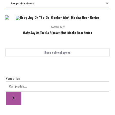
Selimut Bayi
Baby Joy On The Go Blanket 6In1 Mocha Bear Series
Baca selengkapnya
Pencarian