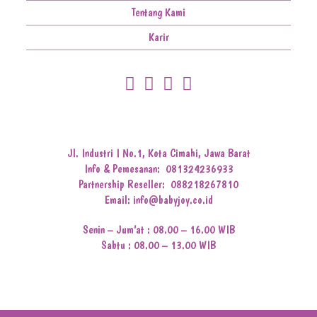
Tentang Kami
Karir
Jl. Industri I No.1, Kota Cimahi, Jawa Barat
Info & Pemesanan:
081324236933
Partnership Reseller:
088218267810
Email: info@babyjoy.co.id
Senin – Jum’at : 08.00 – 16.00 WIB
Sabtu : 08.00 – 13.00 WIB