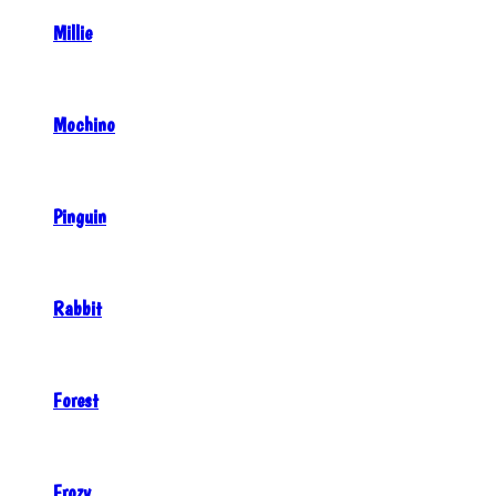
Millie
Mochino
Pinguin
Rabbit
Forest
Frozy