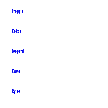
Froggie
Kokoa
Leopard
Kuma
Rylee