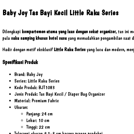
Baby Joy Tas Bayi Kecil Little Raku Series
Dilengkapi
kompartemen utama yang luas dengan sekat organizer
, tas ini 
pula
saku samping khusus botol susu
yang memudahkan pengambilan saat d
Hadir dengan motif eksklusif
Little Raku Series
yang lucu dan modern, menja
Spesifikasi Produk
Brand: Baby Joy
Series: Little Raku Series
Kode Produk: BJT1083
Jenis Produk: Tas Bayi Kecil / Diaper Bag Organizer
Material: Premium Fabric
Ukuran:
Panjang: 24 cm
Lebar: 10 cm
Tinggi: 22 cm
Toleransi ukuran ±1–3 cm karena proses produksi