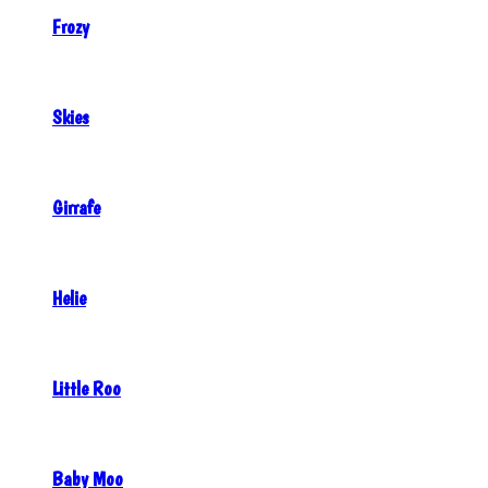
Frozy
Skies
Girrafe
Helie
Little Roo
Baby Moo