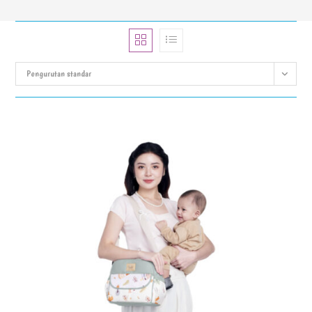
Pengurutan standar