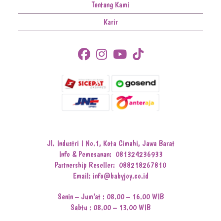
Tentang Kami
Karir
Jl. Industri I No.1, Kota Cimahi, Jawa Barat
Info & Pemesanan:
081324236933
Partnership Reseller:
088218267810
Email: info@babyjoy.co.id
Senin – Jum’at : 08.00 – 16.00 WIB
Sabtu : 08.00 – 13.00 WIB