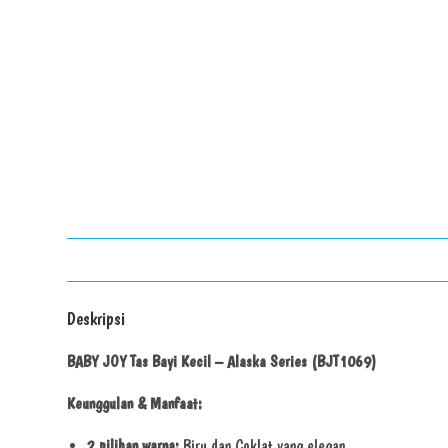
Deskripsi
BABY JOY Tas Bayi Kecil – Alaska Series (BJT1069)
Keunggulan & Manfaat:
2 pilihan warna:
Biru dan Coklat yang elegan