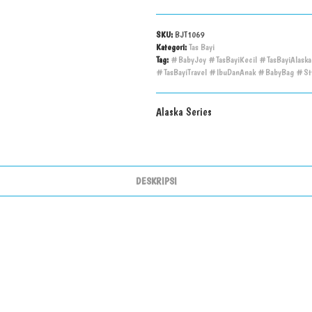
SKU:
BJT1069
Kategori:
Tas Bayi
Tag:
#BabyJoy #TasBayiKecil #TasBayiAlaska
#TasBayiTravel #IbuDanAnak #BabyBag #St
Alaska Series
DESKRIPSI