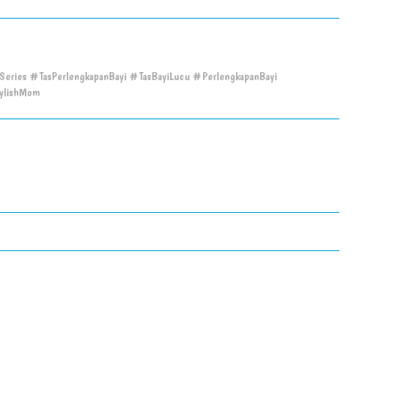
Series #TasPerlengkapanBayi #TasBayiLucu #PerlengkapanBayi
ylishMom