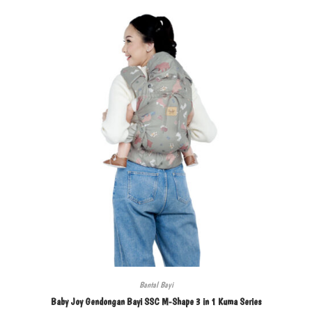
Bantal Bayi
Baby Joy Gendongan Bayi SSC M-Shape 3 in 1 Kuma Series