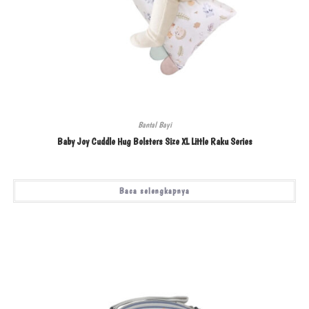
Bantal Bayi
Baby Joy Cuddle Hug Bolsters Size XL Little Raku Series
Baca selengkapnya