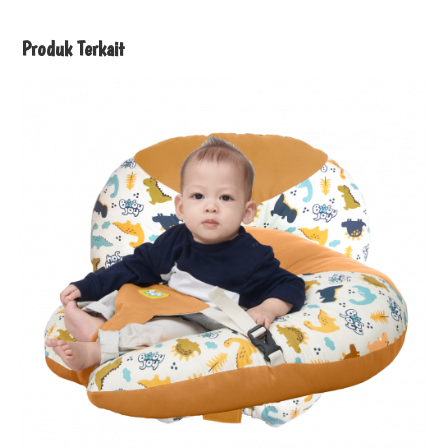
Produk Terkait