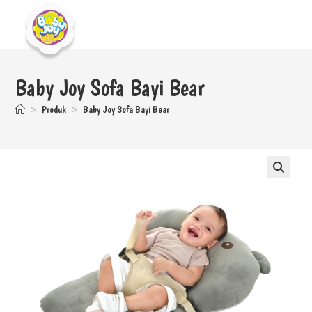
Baby Joy Sofa Bayi Bear
>
Produk
>
Baby Joy Sofa Bayi Bear