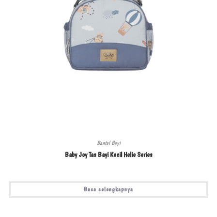
Bantal Bayi
Baby Joy Tas Bayi Kecil Helie Series
Baca selengkapnya