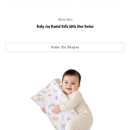
Bantal Bayi
Baby Joy Bantal Sofa Little Dino Series
Order Via Shopee