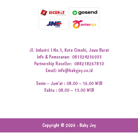
Jl. Industri I No.1, Kota Cimahi, Jawa Barat
Info & Pemesanan:
081324236933
Partnership Reseller:
088218267810
Email: info@babyjoy.co.id
Senin – Jum’at : 08.00 – 16.00 WIB
Sabtu : 08.00 – 13.00 WIB
Copyright © 2026 - Baby Joy