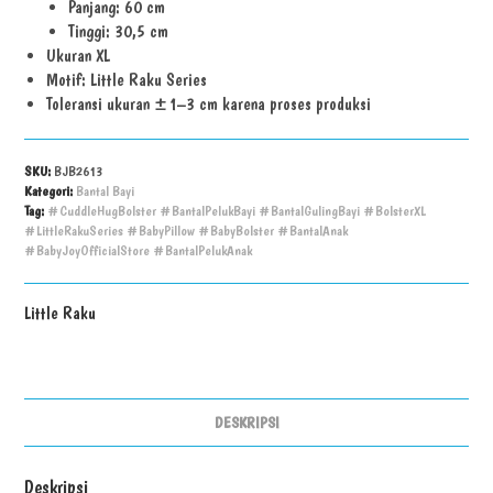
Panjang: 60 cm
Tinggi: 30,5 cm
Ukuran XL
Motif: Little Raku Series
Toleransi ukuran ±1–3 cm karena proses produksi
SKU:
BJB2613
Kategori:
Bantal Bayi
Tag:
#CuddleHugBolster #BantalPelukBayi #BantalGulingBayi #BolsterXL
#LittleRakuSeries #BabyPillow #BabyBolster #BantalAnak
#BabyJoyOfficialStore #BantalPelukAnak
Little Raku
DESKRIPSI
Deskripsi