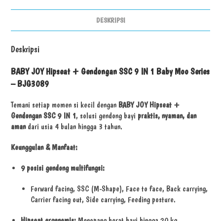
DESKRIPSI
Deskripsi
BABY JOY Hipseat + Gendongan SSC 9 IN 1 Baby Moo Series
– BJG3089
Temani setiap momen si kecil dengan
BABY JOY Hipseat +
Gendongan SSC 9 IN 1
, solusi gendong bayi
praktis, nyaman, dan
aman
dari usia 4 bulan hingga 3 tahun.
Keunggulan & Manfaat:
9 posisi gendong multifungsi:
Forward facing, SSC (M-Shape), Face to face, Back carrying,
Carrier facing out, Side carrying, Feeding posture.
Hipseat ergonomis:
Menopang berat bayi hingga 20 kg,