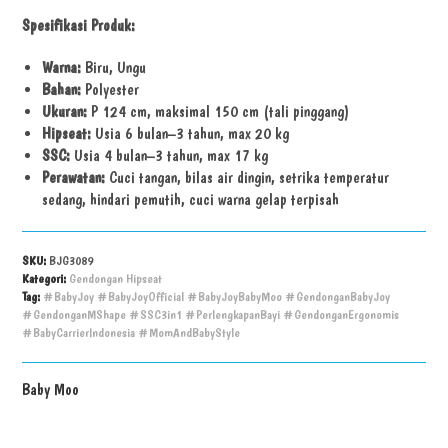
Spesifikasi Produk:
Warna:
Biru, Ungu
Bahan:
Polyester
Ukuran:
P 124 cm, maksimal 150 cm (tali pinggang)
Hipseat:
Usia 6 bulan–3 tahun, max 20 kg
SSC:
Usia 4 bulan–3 tahun, max 17 kg
Perawatan:
Cuci tangan, bilas air dingin, setrika temperatur
sedang, hindari pemutih, cuci warna gelap terpisah
SKU:
BJG3089
Kategori:
Gendongan Hipseat
Tag:
#BabyJoy #BabyJoyOfficial #BabyJoyBabyMoo #GendonganBabyJoy
#GendonganMShape #SSC3in1 #PerlengkapanBayi #GendonganErgonomis
#BabyCarrierIndonesia #MomAndBabyStyle
Baby Moo