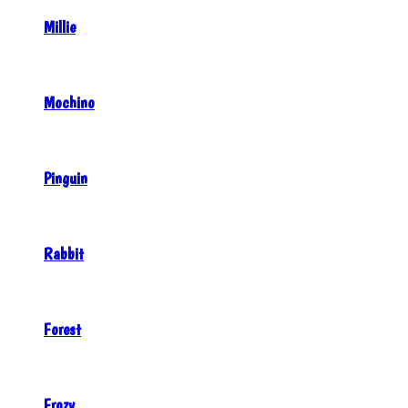
Millie
Mochino
Pinguin
Rabbit
Forest
Frozy