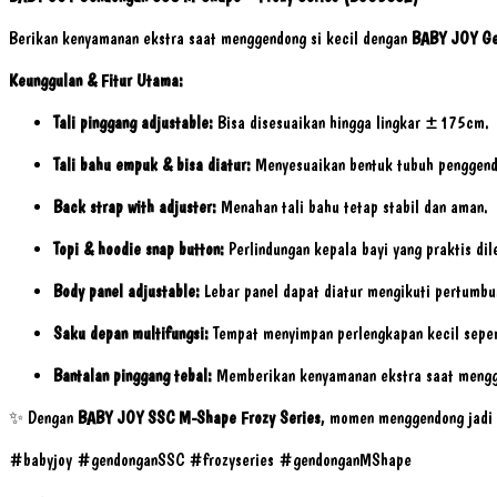
Berikan kenyamanan ekstra saat menggendong si kecil dengan
BABY JOY Ge
Keunggulan & Fitur Utama:
Tali pinggang adjustable:
Bisa disesuaikan hingga lingkar ±175cm.
Tali bahu empuk & bisa diatur:
Menyesuaikan bentuk tubuh penggendo
Back strap with adjuster:
Menahan tali bahu tetap stabil dan aman.
Topi & hoodie snap button:
Perlindungan kepala bayi yang praktis dil
Body panel adjustable:
Lebar panel dapat diatur mengikuti pertumbu
Saku depan multifungsi:
Tempat menyimpan perlengkapan kecil seperti
Bantalan pinggang tebal:
Memberikan kenyamanan ekstra saat mengg
✨ Dengan
BABY JOY SSC M-Shape Frozy Series
, momen menggendong jadi 
#babyjoy #gendonganSSC #frozyseries #gendonganMShape