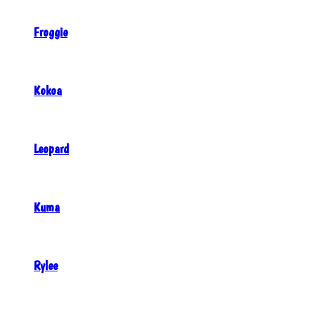
Froggie
Kokoa
Leopard
Kuma
Rylee