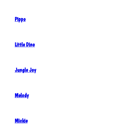
Pippo
Little Dino
Jungle Joy
Melody
Mickie