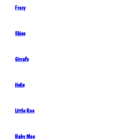
Frozy
Skies
Girrafe
Helie
Little Roo
Baby Moo