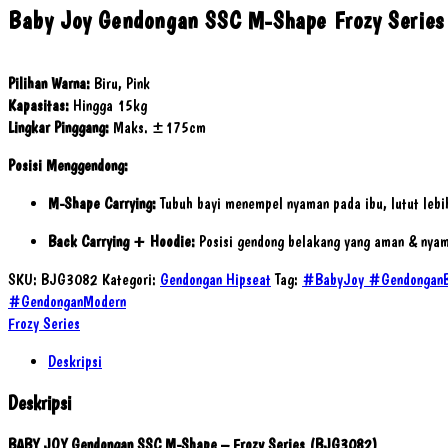
Baby Joy Gendongan SSC M-Shape Frozy Series
Pilihan Warna:
Biru, Pink
Kapasitas:
Hingga 15kg
Lingkar Pinggang:
Maks. ±175cm
Posisi Menggendong:
M-Shape Carrying:
Tubuh bayi menempel nyaman pada ibu, lutut lebih 
Back Carrying + Hoodie:
Posisi gendong belakang yang aman & nyama
SKU:
BJG3082
Kategori:
Gendongan Hipseat
Tag:
#BabyJoy #GendonganB
#GendonganModern
Frozy Series
Deskripsi
Deskripsi
BABY JOY Gendongan SSC M-Shape – Frozy Series (BJG3082)