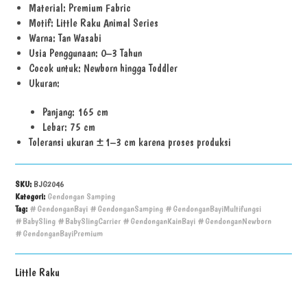
Material: Premium Fabric
Motif: Little Raku Animal Series
Warna: Tan Wasabi
Usia Penggunaan: 0–3 Tahun
Cocok untuk: Newborn hingga Toddler
Ukuran:
Panjang: 165 cm
Lebar: 75 cm
Toleransi ukuran ±1–3 cm karena proses produksi
SKU:
BJG2046
Kategori:
Gendongan Samping
Tag:
#GendonganBayi #GendonganSamping #GendonganBayiMultifungsi
#BabySling #BabySlingCarrier #GendonganKainBayi #GendonganNewborn
#GendonganBayiPremium
Little Raku