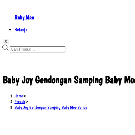
Baby Moo
Belanja
X
Products
search
Baby Joy Gendongan Samping Baby Moo
Home
>
Produk
>
Baby Joy Gendongan Samping Baby Moo Series