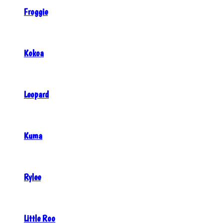
Froggie
Kokoa
Leopard
Kuma
Rylee
Little Roo