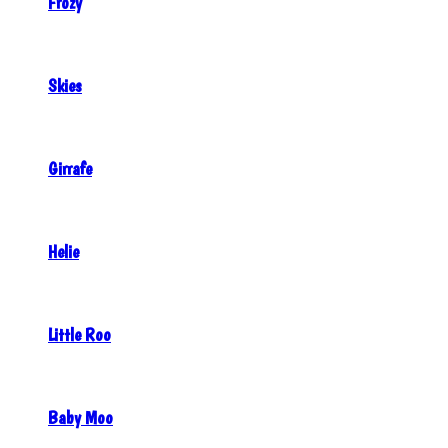
Frozy
Skies
Girrafe
Helie
Little Roo
Baby Moo