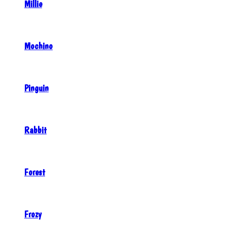
Millie
Mochino
Pinguin
Rabbit
Forest
Frozy