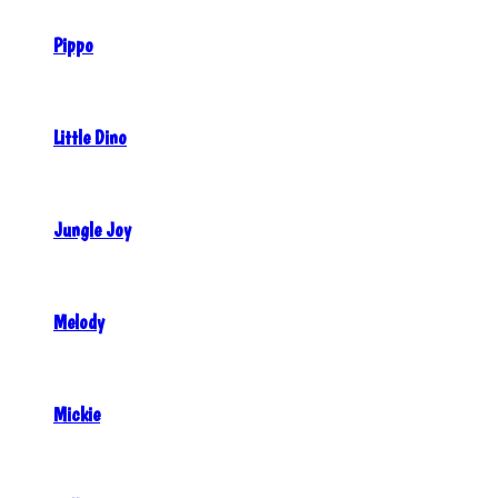
Pippo
Little Dino
Jungle Joy
Melody
Mickie