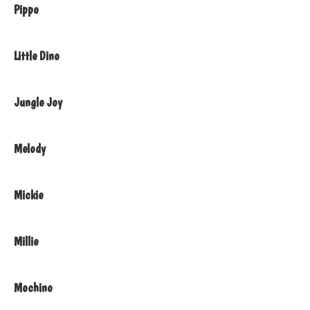
Pippo
Little Dino
Jungle Joy
Melody
Mickie
Millie
Mochino