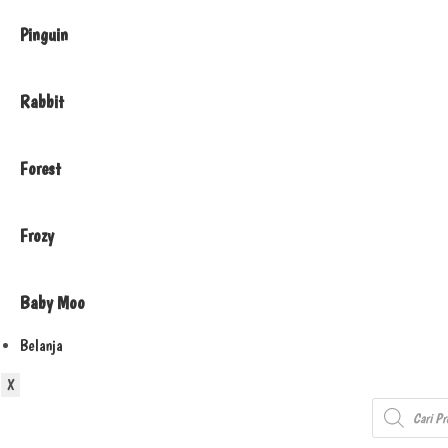
Pinguin
Rabbit
Forest
Frozy
Baby Moo
Belanja
X
Products
search