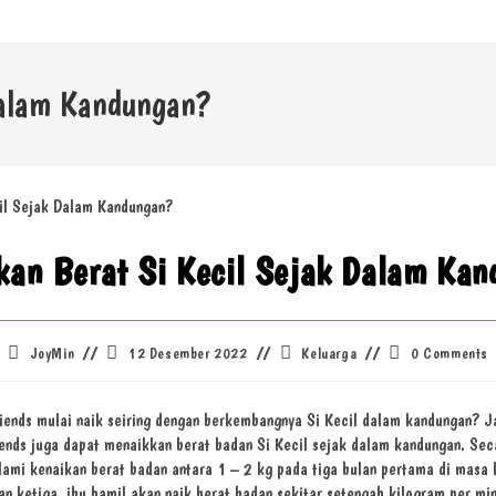
Dalam Kandungan?
kan Berat Si Kecil Sejak Dalam Kan
Post
Post
Post
Post
JoyMin
12 Desember 2022
Keluarga
0 Comments
author:
published:
category:
comments:
iends mulai naik seiring dengan berkembangnya Si Kecil dalam kandungan? J
iends juga dapat menaikkan berat badan Si Kecil sejak dalam kandungan. Se
ami kenaikan berat badan antara 1 – 2 kg pada tiga bulan pertama di masa k
an ketiga, ibu hamil akan naik berat badan sekitar setengah kilogram per mi