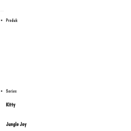
Skip
to
content
Produk
Series
Kitty
Jungle Joy