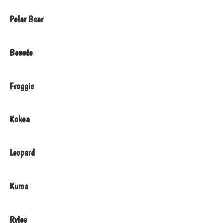
Polar Bear
Bonnie
Froggie
Kokoa
Leopard
Kuma
Rylee