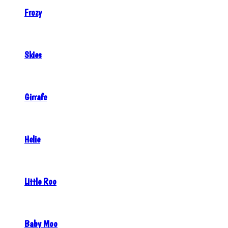
Frozy
Skies
Girrafe
Helie
Little Roo
Baby Moo