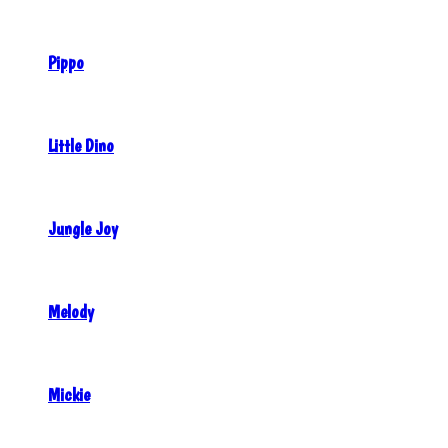
Pippo
Little Dino
Jungle Joy
Melody
Mickie