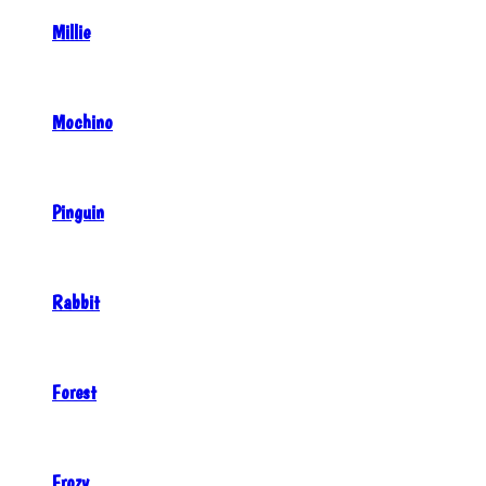
Millie
Mochino
Pinguin
Rabbit
Forest
Frozy