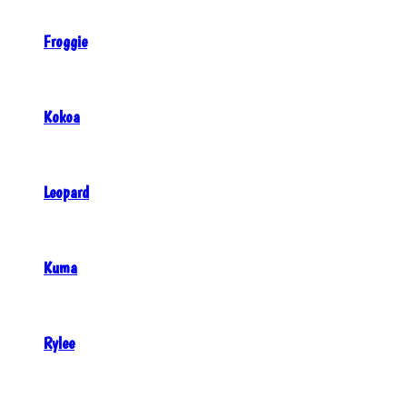
Froggie
Kokoa
Leopard
Kuma
Rylee