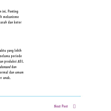
ini. Penting
lah mekanisme
basah dan kotor
aktu yang lebih
 selama periode
an produksi ASI.
 demand
dan
 normal dan umum
er anak.
Next Post