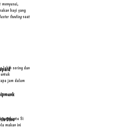
t menyusui,
makan bayi yang
luster feeding
saat
 lebih sering dan
opard
 untuk
rapa jam dalam
hipmunk
ni membantu Si
ttle Dino
la makan ini