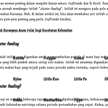
n momen penting dalam menjalin ikatan antara Joyfriends dan Si Kecil. Saa
s pernah mendengar istilah “
cluster feeding
“. Istilah ini mengacu pada pola 
 makan biasanya. Nah, di dalam artikel ini, kita akan membahas arti istilah
c
ta poin-poin penting yang perlu Joyfriends ketahui.
k Kurangnya Asam Folat bagi Kesehatan Kehamilan
ster feeding
lah istilah yang digunakan untuk menggambarkan periode di mana bayi makan
Bonnie
Froggie
Kokoa
Le
u yang lebih pendek antara setiap sesi makan. Istilah ini umumnya digunakan
a makan bayi yang terjadi pada suatu periode waktu tertentu, seperti bebe
Rylee
Little Roo
Little Po
C
ster feeding
?
ayi ini memiliki beberapa tujuan yang perlu dipahami. Pertama, kebiasaan i
Kokka
Mocha Bear
Pippo
Li
uhi kebutuhan nutrisinya selama periode pertumbuhan yang cepat. Kedua, po