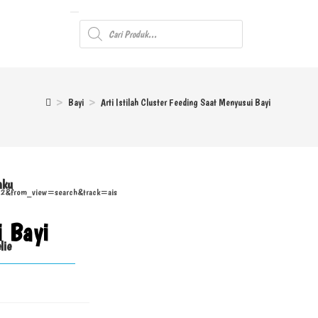
>
Bayi
>
Arti Istilah Cluster Feeding Saat Menyusui Bayi
aku
n=2&from_view=search&track=ais
i Bayi
lie