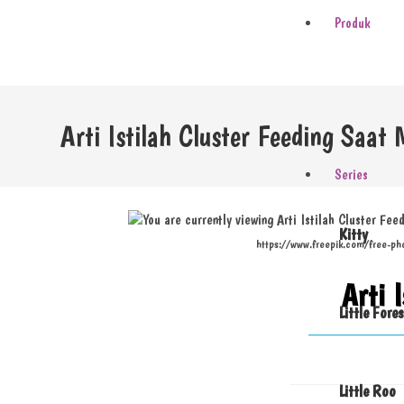
Produk
Arti Istilah Cluster Feeding Saat
Series
Kitty
https://www.freepik.com/free-
Arti 
Little Fores
Little Roo