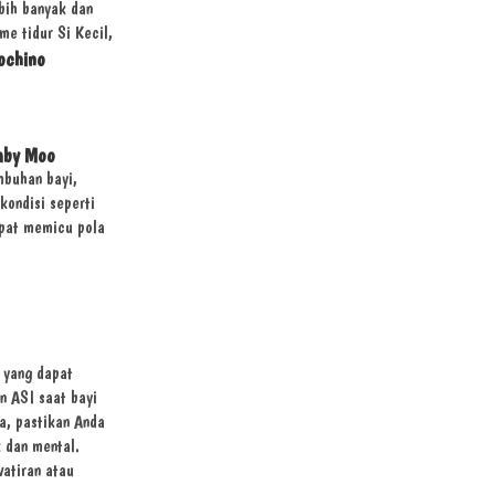
bih banyak dan
e tidur Si Kecil,
ochino
aby Moo
mbuhan bayi,
 kondisi seperti
apat memicu pola
 yang dapat
n ASI saat bayi
a, pastikan Anda
 dan mental.
watiran atau