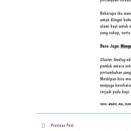
Beberapa ibu mung
untuk diingat bah
alami bayi untuk 
yang cukup, serta
Baca Juga:
Menge
Cluster feeding
ada
pendek antara set
pertumbuhan yang 
Meskipun bisa me
menjaga kesehatan
terjadi pada bayi
TAGS
:
#BAYI
,
ASI
,
CLUS
Previous Post