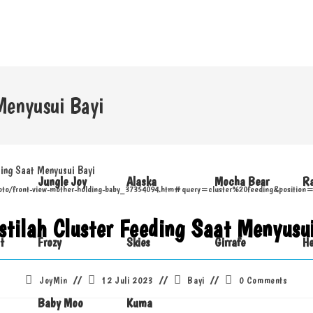
 Menyusui Bayi
Jungle Joy
Alaska
Mocha Bear
R
photo/front-view-mother-holding-baby_37354094.htm#query=cluster%20feeding&positio
Istilah Cluster Feeding Saat Menyusu
t
Frozy
Skies
Girrafe
He
JoyMin
12 Juli 2023
Bayi
0 Comments
Baby Moo
Kuma