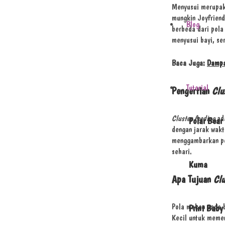
Menyusui merupaka
mungkin Joyfriend
Blog
berbeda dari pola
menyusui bayi, ser
Baca Juga:
Dampa
Tutorial
Pengertian
Clu
Cluster feeding
ada
Polar Bear
dengan jarak wakt
menggambarkan pol
sehari.
Kuma
Apa Tujuan
Clu
Pola makan pada b
Print Baby
Kecil untuk memen