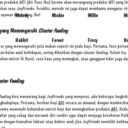
n produksi ASI (Air Susu Ibu) karena akan merangsang produksi ASI yang le
kan susu Joyfriends. Terakhir, metode ini juga dapat membantu mengatur ritm
nyaman dan tenang, lho!
Melody
Mickie
Millie
M
 yang Memengaruhi
Cluster feeding
Rabbit
Forest
Frozy
B
or yang memengaruhi pola makan seperti ini pada bayi. Pertama, fase pertu
an-bulan awal kehidupan, sering dikaitkan dengan
cluster feeding
. Selain itu,
uhan nutrisi Si Kecil, rasa haus yang meningkat, atau gangguan tidur juga d
ster Feeding
feeding
bisa menantang bagi Joyfriends yang menyusui, ada beberapa langkah
ghadapinya. Pertama, berikan bayi
ASI
secara
on demand
, dengan memberika
antu memenuhi kebutuhan nutrisi bayi dan meningkatkan produksi
ASI
. Kedu
ahat yang cukup dan merawat diri sendiri agar dapat menjaga kesehatan fisik
kan dengan konsultan laktasi atau dokter anak jika Joyfriends memiliki kekha
 ini.