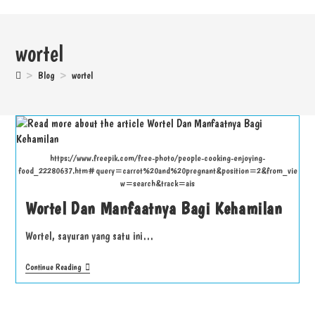
wortel
>
Blog
>
wortel
https://www.freepik.com/free-photo/people-cooking-enjoying-
food_22280637.htm#query=carrot%20and%20pregnant&position=2&from_vie
w=search&track=ais
Wortel Dan Manfaatnya Bagi Kehamilan
Wortel, sayuran yang satu ini…
Continue Reading