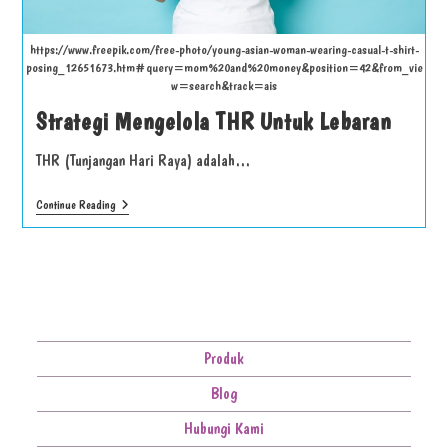
https://www.freepik.com/free-photo/young-asian-woman-wearing-casual-t-shirt-
posing_12651673.htm#query=mom%20and%20money&position=42&from_vie
w=search&track=ais
Strategi Mengelola THR Untuk Lebaran
THR (Tunjangan Hari Raya) adalah…
Continue Reading
Produk
Blog
Hubungi Kami