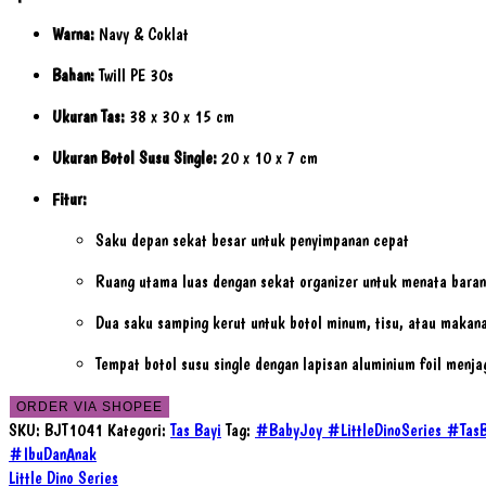
Warna:
Navy & Coklat
Bahan:
Twill PE 30s
Ukuran Tas:
38 x 30 x 15 cm
Ukuran Botol Susu Single:
20 x 10 x 7 cm
Fitur:
Saku depan sekat besar untuk penyimpanan cepat
Ruang utama luas dengan sekat organizer untuk menata baran
Dua saku samping kerut untuk botol minum, tisu, atau makana
Tempat botol susu single dengan lapisan aluminium foil menja
ORDER VIA SHOPEE
SKU:
BJT1041
Kategori:
Tas Bayi
Tag:
#BabyJoy #LittleDinoSeries #Tas
#IbuDanAnak
Little Dino Series