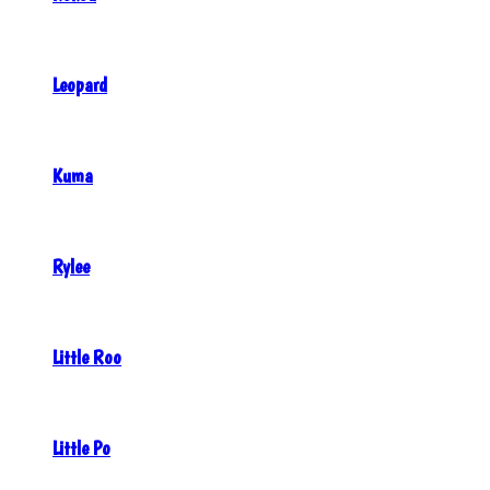
Leopard
Kuma
Rylee
Little Roo
Little Po