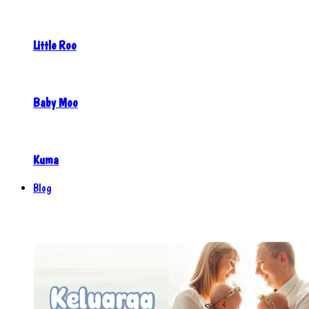
Little Roo
Baby Moo
Kuma
Blog