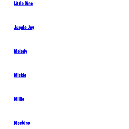
Little Dino
Jungle Joy
Melody
Mickie
Millie
Mochino