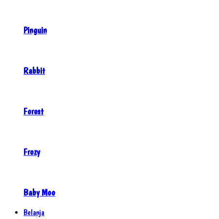
Pinguin
Rabbit
Forest
Frozy
Baby Moo
Belanja