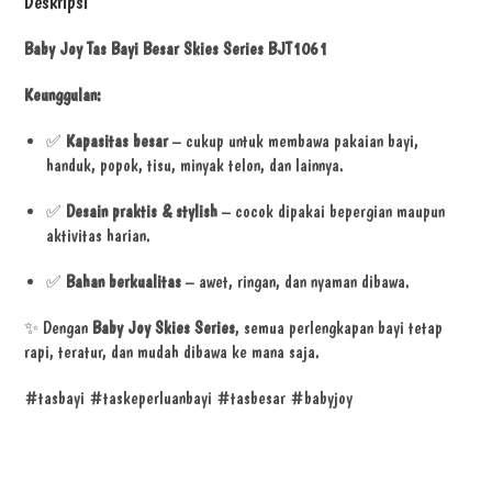
Deskripsi
Baby Joy Tas Bayi Besar Skies Series BJT1061
Keunggulan:
✅
Kapasitas besar
– cukup untuk membawa pakaian bayi,
handuk, popok, tisu, minyak telon, dan lainnya.
✅
Desain praktis & stylish
– cocok dipakai bepergian maupun
aktivitas harian.
✅
Bahan berkualitas
– awet, ringan, dan nyaman dibawa.
✨ Dengan
Baby Joy Skies Series
, semua perlengkapan bayi tetap
rapi, teratur, dan mudah dibawa ke mana saja.
#tasbayi #taskeperluanbayi #tasbesar #babyjoy