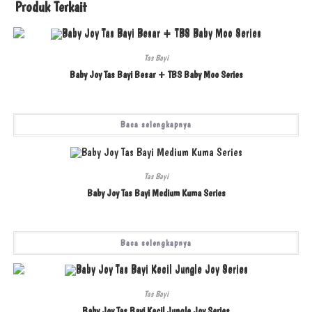
Produk Terkait
Tas Bayi
Baby Joy Tas Bayi Besar + TBS Baby Moo Series
Baca selengkapnya
Tas Bayi
Baby Joy Tas Bayi Medium Kuma Series
Baca selengkapnya
Tas Bayi
Baby Joy Tas Bayi Kecil Jungle Joy Series