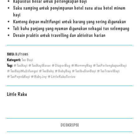
Kapasitas besar untuk perlengkapan bayi
Saku samping untuk penyimpanan botol susu atau botol minum
bayi
Kantong depan multifungsi untuk barang yang sering digunakan
Tali bahu panjang yang nyaman digunakan sebagai tas selempang
Desain praktis untuk travelling dan aktivitas harian
SKU:
BJT1085
Kategori:
Tas Bayi
Tag:
#TasBayi #TasBayiBesar #DiaperBag #MommyBag #TasPerlengkapanBayi
#TasBayiMultifungsi #TasBaby #BabyBag #TasIbuDanBayi #TasTravelBayi
#TasPopokBayi #BabyJoy #LittleRakuSeries
Little Raku
DESKRIPSI