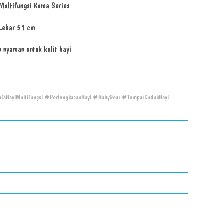
Multifungsi Kuma Series
Lebar 51 cm
 nyaman untuk kulit bayi
aBayiMultifungsi #PerlengkapanBayi #BabyGear #TempatDudukBayi