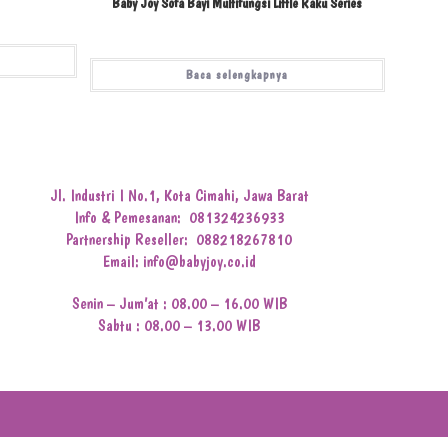
Baby Joy Sofa Bayi Multifungsi Little Raku Series
Baca selengkapnya
Jl. Industri I No.1, Kota Cimahi, Jawa Barat
Info & Pemesanan:
081324236933
Partnership Reseller:
088218267810
Email: info@babyjoy.co.id
Senin – Jum’at : 08.00 – 16.00 WIB
Sabtu : 08.00 – 13.00 WIB