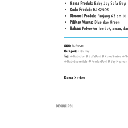
Nama Produk:
Baby Joy Sofa Bayi 
Kode Produk:
BJB2508
Dimensi Produk:
Panjang 63 cm × 
Pilihan Warna:
Blue dan Green
Bahan:
Polyester lembut, aman, dan
SKU:
BJB2508
Kategori:
Sofa Bayi
Tag:
#BabyJoy #SofaBayi #KumaSeries #Sof
#BabyEssentials #ProdukBayi #BayiNyaman
Kuma Series
DESKRIPSI