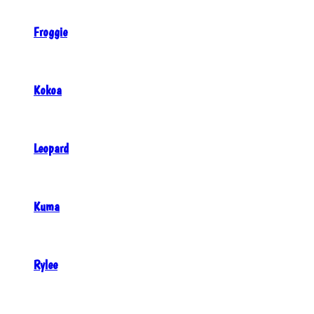
Froggie
Kokoa
Leopard
Kuma
Rylee