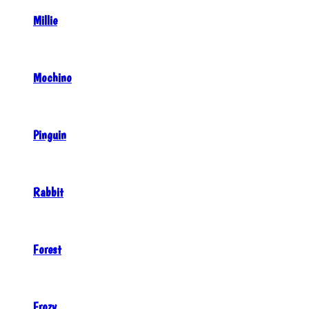
Millie
Mochino
Pinguin
Rabbit
Forest
Frozy