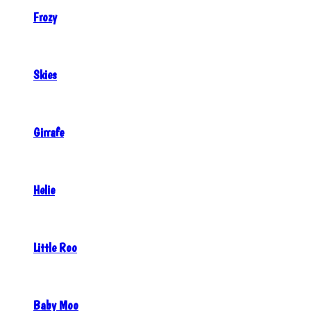
Frozy
Skies
Girrafe
Helie
Little Roo
Baby Moo