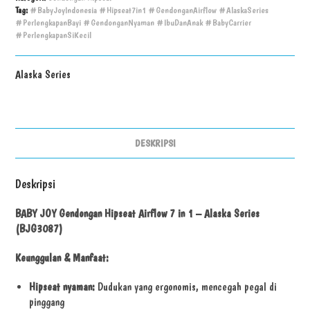
Tag:
#BabyJoyIndonesia #Hipseat7in1 #GendonganAirflow #AlaskaSeries
#PerlengkapanBayi #GendonganNyaman #IbuDanAnak #BabyCarrier
#PerlengkapanSiKecil
Alaska Series
DESKRIPSI
Deskripsi
BABY JOY Gendongan Hipseat Airflow 7 in 1 – Alaska Series
(BJG3087)
Keunggulan & Manfaat:
Hipseat nyaman:
Dudukan yang ergonomis, mencegah pegal di
pinggang