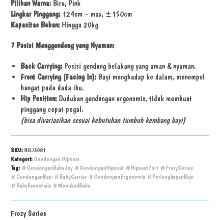
Pilihan Warna:
Biru, Pink
Lingkar Pinggang:
124cm – max. ±150cm
Kapasitas Beban:
Hingga 20kg
7 Posisi Menggendong yang Nyaman:
Back Carrying:
Posisi gendong belakang yang aman & nyaman.
Front Carrying (Facing In):
Bayi menghadap ke dalam, menempel
hangat pada dada ibu.
Hip Position:
Dudukan gendongan ergonomis, tidak membuat
pinggang cepat pegal.
(bisa divariasikan sesuai kebutuhan tumbuh kembang bayi)
SKU:
BGJ3081
Kategori:
Gendongan Hipseat
Tag:
#GendonganBabyJoy #GendonganHipseat #Hipseat7In1 #FrozySeries
#GendonganBayi #BabyCarrier #GendonganErgonomis #PerlengkapanBayi
#BabyEssentials #MomAndBaby
Frozy Series