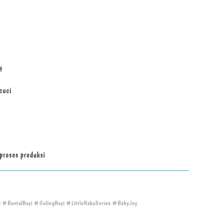
t
cuci
proses produksi
i #BantalBayi #GulingBayi #LittleRakuSeries #BabyJoy