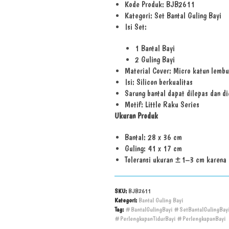
Kode Produk: BJB2611
Kategori: Set Bantal Guling Bayi
Isi Set:
1 Bantal Bayi
2 Guling Bayi
Material Cover: Micro katun lembu
Isi: Silicon berkualitas
Sarung bantal dapat dilepas dan di
Motif: Little Raku Series
Ukuran Produk
Bantal: 28 x 36 cm
Guling: 41 x 17 cm
Toleransi ukuran ±1–3 cm karena 
SKU:
BJB2611
Kategori:
Bantal Guling Bayi
Tag:
#BantalGulingBayi #SetBantalGulingBay
#PerlengkapanTidurBayi #PerlengkapanBayi