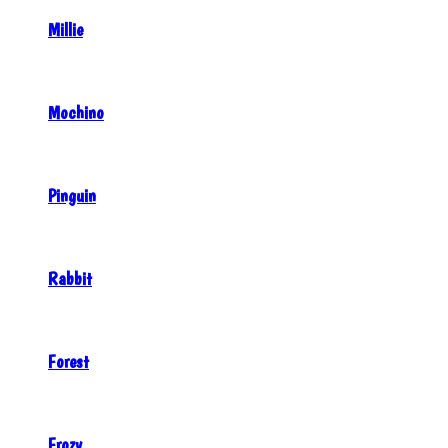
Millie
Mochino
Pinguin
Rabbit
Forest
Frozy