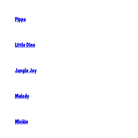
Pippo
Little Dino
Jungle Joy
Melody
Mickie