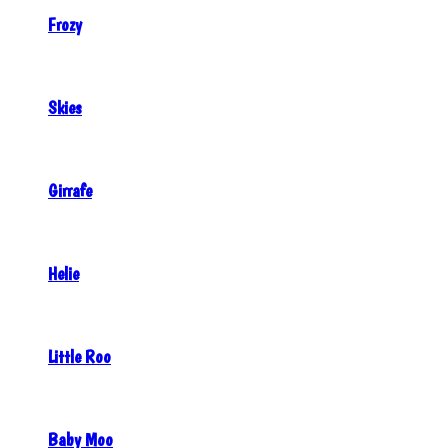
Frozy
Skies
Girrafe
Helie
Little Roo
Baby Moo