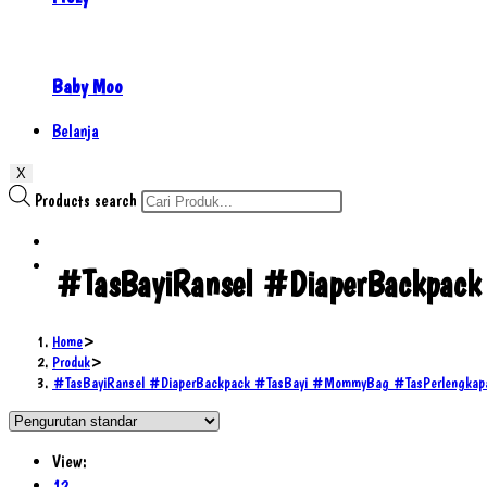
Baby Moo
Belanja
X
Products search
#TasBayiRansel #DiaperBackpack
Home
>
Produk
>
#TasBayiRansel #DiaperBackpack #TasBayi #MommyBag #TasPerlengkapan
View:
12