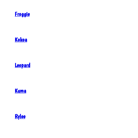
Froggie
Kokoa
Leopard
Kuma
Rylee