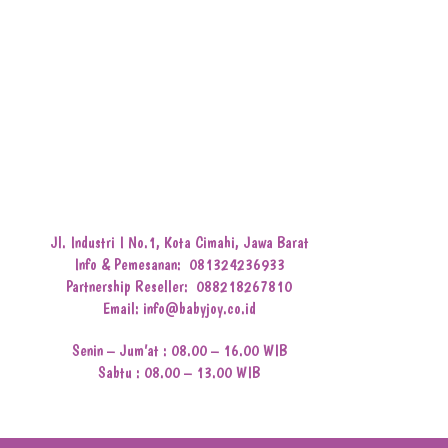
Jl. Industri I No.1, Kota Cimahi, Jawa Barat
Info & Pemesanan:
081324236933
Partnership Reseller:
088218267810
Email: info@babyjoy.co.id
Senin – Jum’at : 08.00 – 16.00 WIB
Sabtu : 08.00 – 13.00 WIB