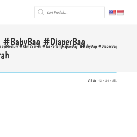
i #BabyBag #DiaperBag
BayiMedium #KumaSeries #TasPerlengkapanBayi #BabyBag #DiaperBag #MomBagSty
rah
VIEW:
12
24
ALL