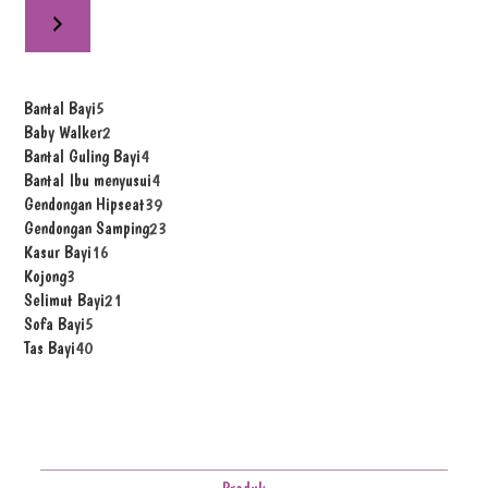
Bantal Bayi
5
Baby Walker
2
Bantal Guling Bayi
4
Bantal Ibu menyusui
4
Gendongan Hipseat
39
Gendongan Samping
23
Kasur Bayi
16
Kojong
3
Selimut Bayi
21
Sofa Bayi
5
Tas Bayi
40