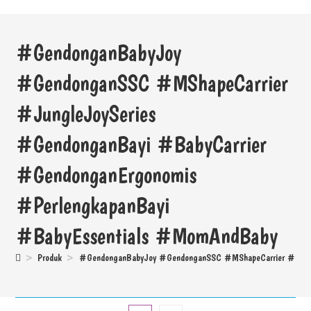
#GendonganBabyJoy
#GendonganSSC #MShapeCarrier
#JungleJoySeries
#GendonganBayi #BabyCarrier
#GendonganErgonomis
#PerlengkapanBayi
#BabyEssentials #MomAndBaby
>
Produk
>
#GendonganBabyJoy #GendonganSSC #MShapeCarrier #Jungl