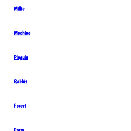
Millie
Mochino
Pinguin
Rabbit
Forest
Frozy