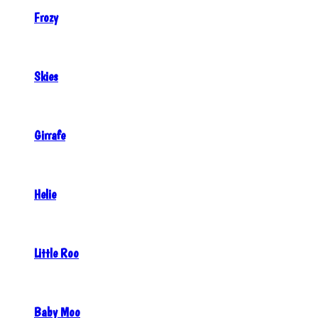
Frozy
Skies
Girrafe
Helie
Little Roo
Baby Moo