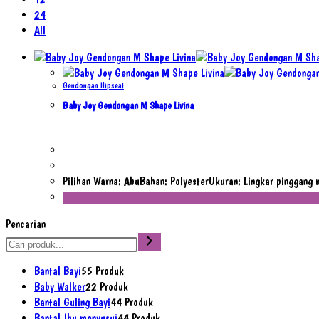
24
All
Gendongan Hipseat
Baby Joy Gendongan M Shape Livina
Pilihan Warna: AbuBahan: PolyesterUkuran: Lingkar pinggang
Pencarian
Bantal Bayi
5
5 Produk
Baby Walker
2
2 Produk
Bantal Guling Bayi
4
4 Produk
Bantal Ibu menyusui
4
4 Produk