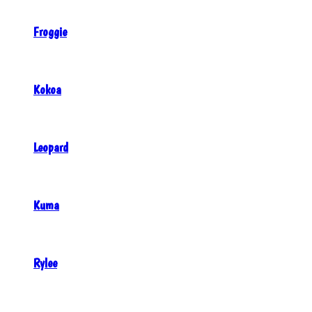
Froggie
Kokoa
Leopard
Kuma
Rylee