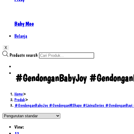
Baby Moo
Belanja
X
Products search
#GendonganBabyJoy #GendonganM
Home
>
Produk
>
#GendonganBabyJoy #GendonganMShape #LivinaSeries #GendonganBayi 
View:
12