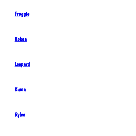
Froggie
Kokoa
Leopard
Kuma
Rylee