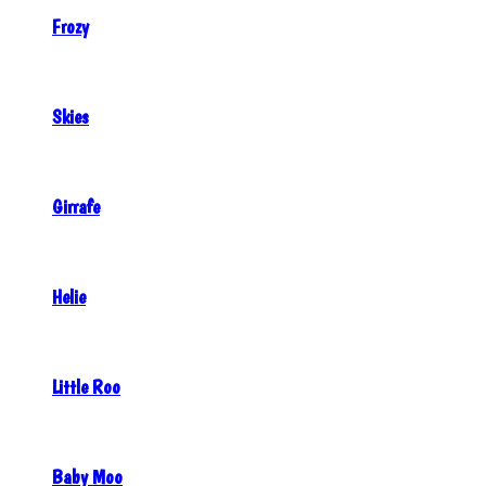
Frozy
Skies
Girrafe
Helie
Little Roo
Baby Moo