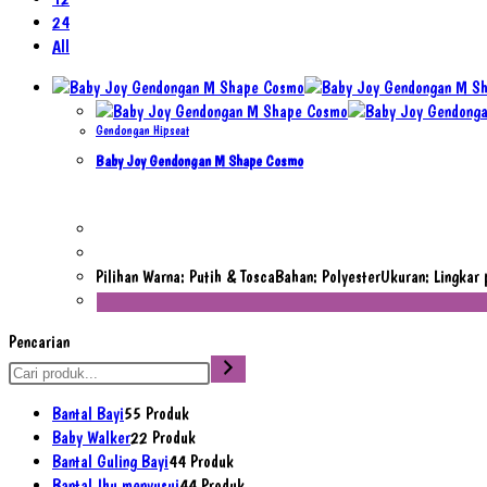
24
All
Gendongan Hipseat
Baby Joy Gendongan M Shape Cosmo
Pilihan Warna: Putih & ToscaBahan: PolyesterUkuran: Lingk
Pencarian
Bantal Bayi
5
5 Produk
Baby Walker
2
2 Produk
Bantal Guling Bayi
4
4 Produk
Bantal Ibu menyusui
4
4 Produk