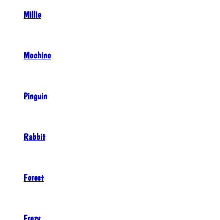
Millie
Mochino
Pinguin
Rabbit
Forest
Frozy