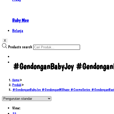
Baby Moo
Belanja
X
Products search
#GendonganBabyJoy #GendonganM
Home
>
Produk
>
#GendonganBabyJoy #GendonganMShape #CosmoSeries #GendonganBayi 
View:
12