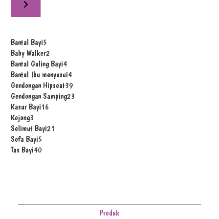
Bantal Bayi
5
Baby Walker
2
Bantal Guling Bayi
4
Bantal Ibu menyusui
4
Gendongan Hipseat
39
Gendongan Samping
23
Kasur Bayi
16
Kojong
3
Selimut Bayi
21
Sofa Bayi
5
Tas Bayi
40
Produk