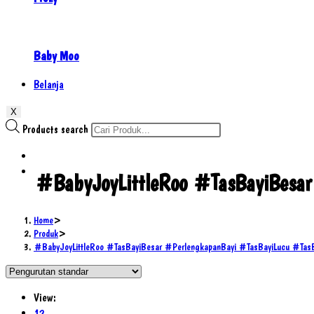
Baby Moo
Belanja
X
Products search
#BabyJoyLittleRoo #TasBayiBesa
Home
>
Produk
>
#BabyJoyLittleRoo #TasBayiBesar #PerlengkapanBayi #TasBayiLucu #Tas
View:
12