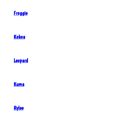
Froggie
Kokoa
Leopard
Kuma
Rylee