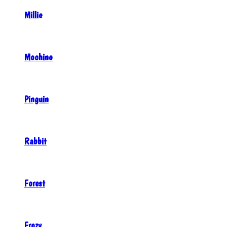
Millie
Mochino
Pinguin
Rabbit
Forest
Frozy