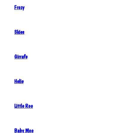
Frozy
Skies
Girrafe
Helie
Little Roo
Baby Moo