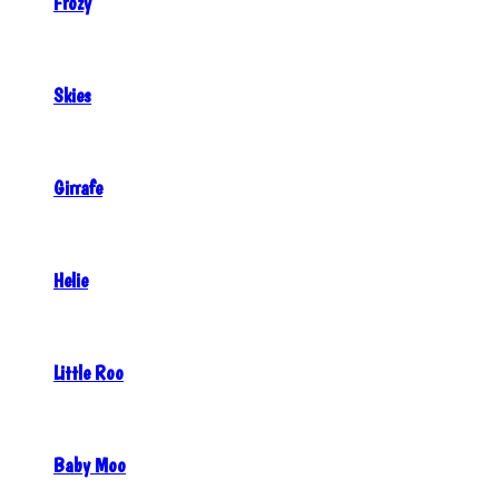
Frozy
Skies
Girrafe
Helie
Little Roo
Baby Moo