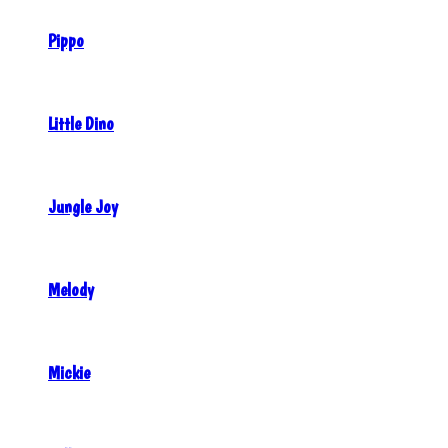
Pippo
Little Dino
Jungle Joy
Melody
Mickie