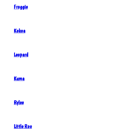
Froggie
Kokoa
Leopard
Kuma
Rylee
Little Roo