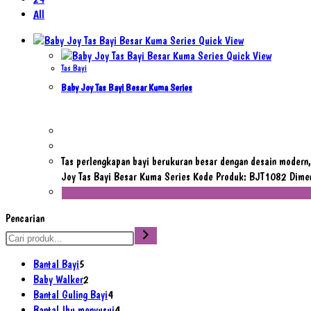
All
Quick View
Quick View
Tas Bayi
Baby Joy Tas Bayi Besar Kuma Series
Tas perlengkapan bayi berukuran besar dengan desain modern
Joy Tas Bayi Besar Kuma Series Kode Produk: BJT1082 Dimensi
Pencarian
5
Bantal Bayi
5
Produk
2
Baby Walker
2
Produk
4
Bantal Guling Bayi
4
Produk
4
Bantal Ibu menyusui
4