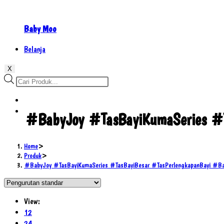
Baby Moo
Belanja
X
Products
search
#BabyJoy #TasBayiKumaSeries #
Home
>
Produk
>
#BabyJoy #TasBayiKumaSeries #TasBayiBesar #TasPerlengkapanBayi #
View:
12
24