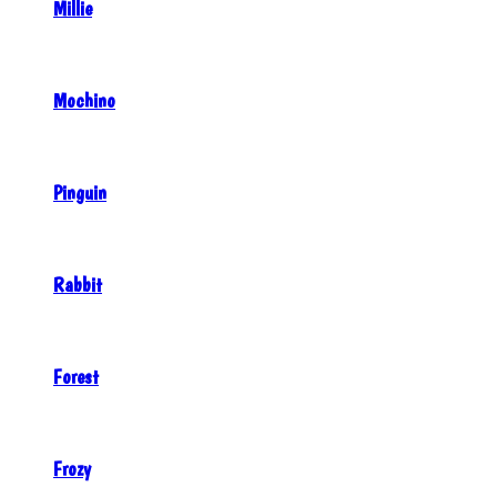
Millie
Mochino
Pinguin
Rabbit
Forest
Frozy