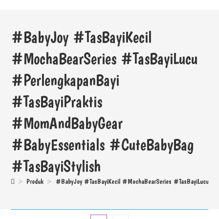
#BabyJoy #TasBayiKecil
#MochaBearSeries #TasBayiLucu
#PerlengkapanBayi
#TasBayiPraktis
#MomAndBabyGear
#BabyEssentials #CuteBabyBag
#TasBayiStylish
>
Produk
>
#BabyJoy #TasBayiKecil #MochaBearSeries #TasBayiLucu #P