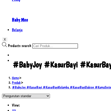
Baby Moo
Belanja
X
Products search
#BabyJoy #KasurBayi #KasurBay
Home
>
Produk
>
#BabyJoy #KasurBayi #KasurBayiKelambu #KasurBayiDakron #KumaSerie
View:
12