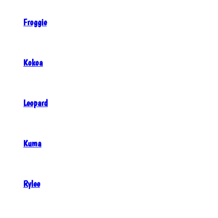
Froggie
Kokoa
Leopard
Kuma
Rylee