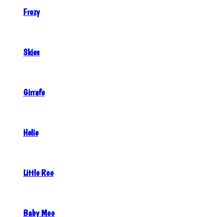
Frozy
Skies
Girrafe
Helie
Little Roo
Baby Moo