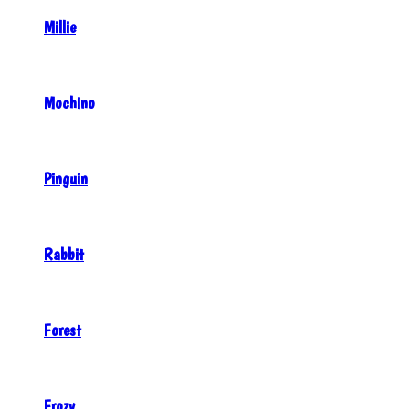
Millie
Mochino
Pinguin
Rabbit
Forest
Frozy