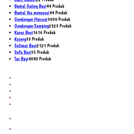
Bantal Guling Bayi
4
4 Produk
Bantal Ibu menyusui
4
4 Produk
Gendongan Hipseat
39
39 Produk
Gendongan Samping
23
23 Produk
Kasur Bayi
16
16 Produk
Kojong
3
3 Produk
Selimut Bayi
21
21 Produk
Sofa Bayi
5
5 Produk
Tas Bayi
40
40 Produk