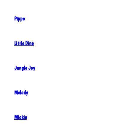
Pippo
Little Dino
Jungle Joy
Melody
Mickie