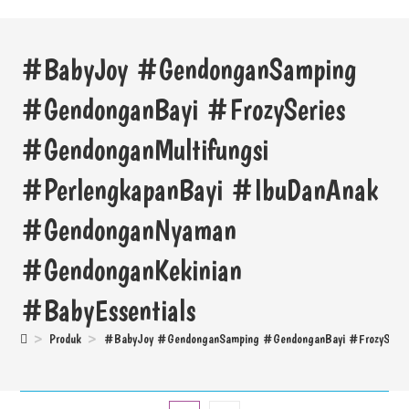
#BabyJoy #GendonganSamping
#GendonganBayi #FrozySeries
#GendonganMultifungsi
#PerlengkapanBayi #IbuDanAnak
#GendonganNyaman
#GendonganKekinian
#BabyEssentials
>
Produk
>
#BabyJoy #GendonganSamping #GendonganBayi #FrozySeries