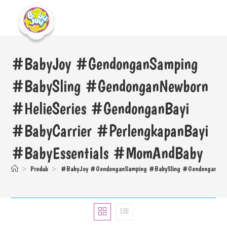
#BabyJoy #GendonganSamping
#BabySling #GendonganNewborn
#HelieSeries #GendonganBayi
#BabyCarrier #PerlengkapanBayi
#BabyEssentials #MomAndBaby
>
Produk
>
#BabyJoy #GendonganSamping #BabySling #GendonganNewbo