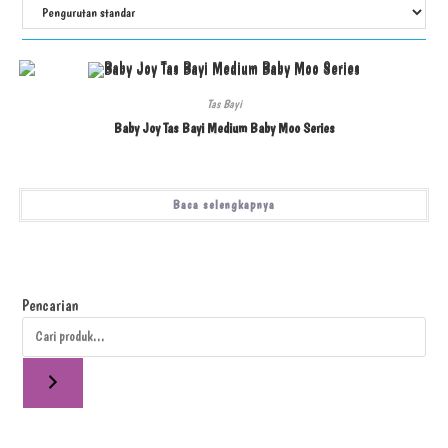
Tas Bayi
Baby Joy Tas Bayi Medium Baby Moo Series
Baca selengkapnya
Pencarian