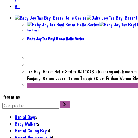
All
Tas Bayi
Baby Joy Tas Bayi Besar Helie Series
Tas Bayi Besar Helie Series BJT1079 dirancang untuk memenu
Panjang: 38 cm Lebar: 15 cm Tinggi: 30 cm Pilihan Warna: Sk
Pencarian
5
Bantal Bayi
5
Produk
2
Baby Walker
2
Produk
4
Bantal Guling Bayi
4
Produk
4
Bantal Ibu menyusui
4