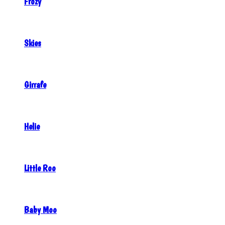
Frozy
Skies
Girrafe
Helie
Little Roo
Baby Moo