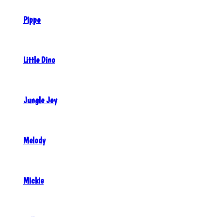
Pippo
Little Dino
Jungle Joy
Melody
Mickie