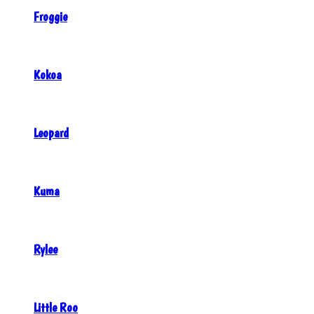
Froggie
Kokoa
Leopard
Kuma
Rylee
Little Roo