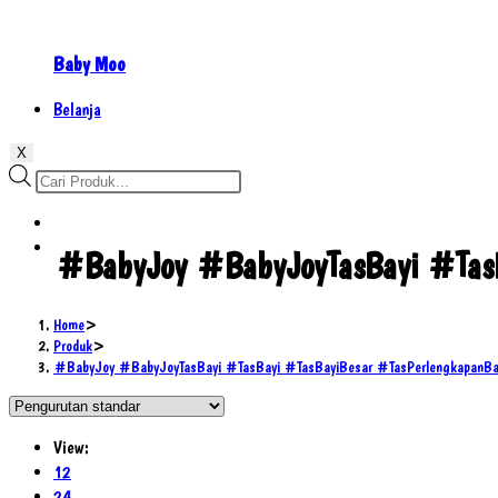
Baby Moo
Belanja
X
Products
search
#BabyJoy #BabyJoyTasBayi #TasBa
Home
>
Produk
>
#BabyJoy #BabyJoyTasBayi #TasBayi #TasBayiBesar #TasPerlengkapanBayi
View:
12
24