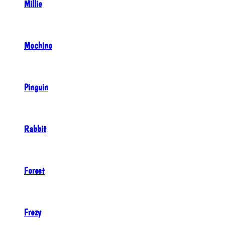
Millie
Mochino
Pinguin
Rabbit
Forest
Frozy