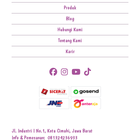
Produk
Blog
Hubungi Kami
Tentang Kami
Karir
Jl. Industri I No.1, Kota Cimahi, Jawa Barat
Info & Pemesanan:
081324236933